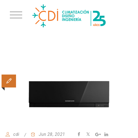
MSZ-EF Kirigamine Zen
cdi
Jun 28, 2021