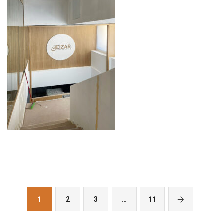
1
2
3
…
11