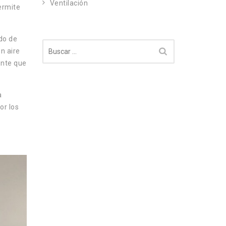
Ventilación
ermite
do de
Buscar:
n aire
ente que
a
or los