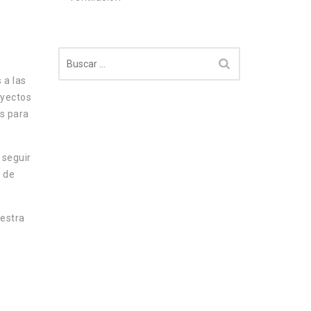
Buscar:
 a las
oyectos
s para
:
seguir
 de
uestra