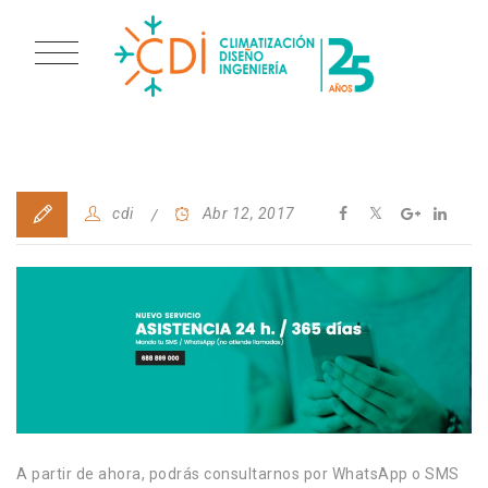
cdi
Abr 12, 2017
A partir de ahora, podrás consultarnos por WhatsApp o SMS