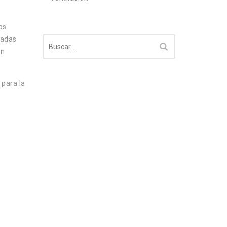
os
ñadas
Buscar:
an
 para la