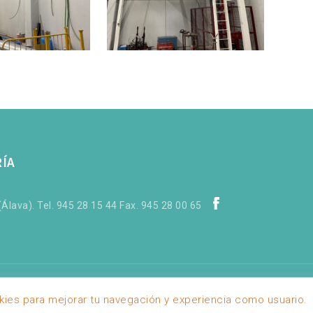
RÍA
Álava). Tel. 945 28 15 44 Fax. 945 28 00 65
okies para mejorar tu navegación y experiencia como usuario.