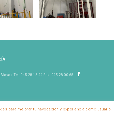
RÍA
Álava). Tel. 945 28 15 44 Fax. 945 28 00 65
okies para mejorar tu navegación y experiencia como usuario.