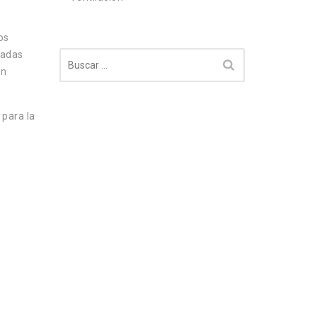
os
ñadas
Buscar:
an
 para la