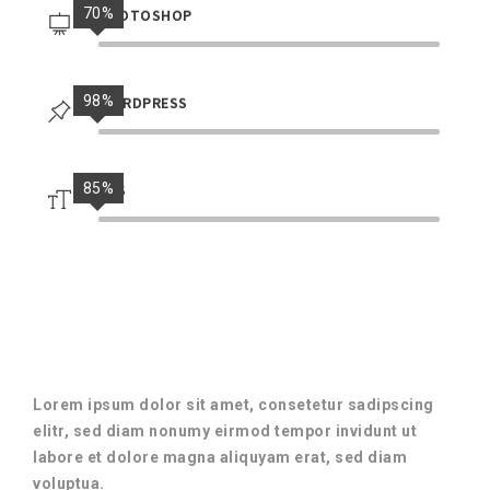
70%
PHOTOSHOP
98%
WORDPRESS
85%
CSS
Lorem ipsum dolor sit amet, consetetur sadipscing
elitr, sed diam nonumy eirmod tempor invidunt ut
labore et dolore magna aliquyam erat, sed diam
voluptua.